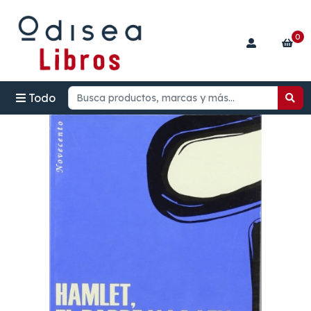
0
Todo