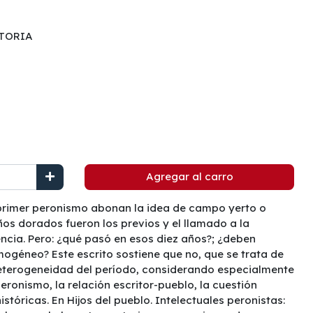
STORIA
Agregar al carro
l primer peronismo abonan la idea de campo yerto o
ños dorados fueron los previos y el llamado a la
ncia. Pero: ¿qué pasó en esos diez años?; ¿deben
géneo? Este escrito sostiene que no, que se trata de
heterogeneidad del período, considerando especialmente
peronismo, la relación escritor-pueblo, la cuestión
istóricas. En Hijos del pueblo. Intelectuales peronistas: