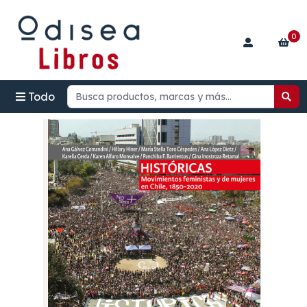
0
Todo