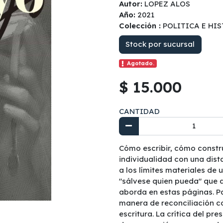
Autor:
LOPEZ ALOS
Año:
2021
Colección :
POLITICA E HI
Stock por sucursal
Agotado.
$ 15.000
CANTIDAD
Cómo escribir, cómo constr
individualidad con una dist
a los límites materiales de 
"sálvese quien pueda" que a
aborda en estas páginas. Par
manera de reconciliación co
escritura. La crítica del pre