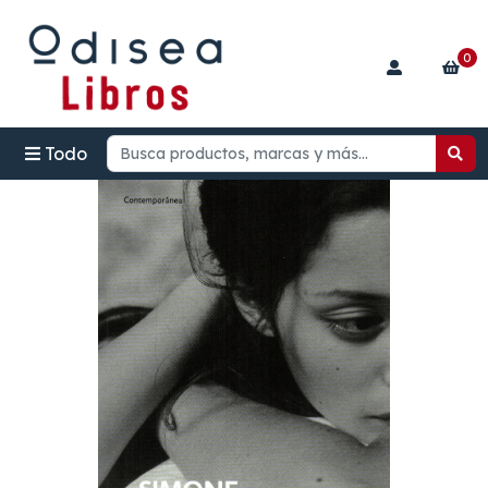
0
Todo