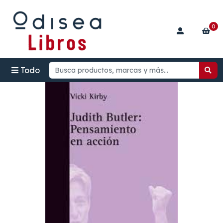
0
Todo