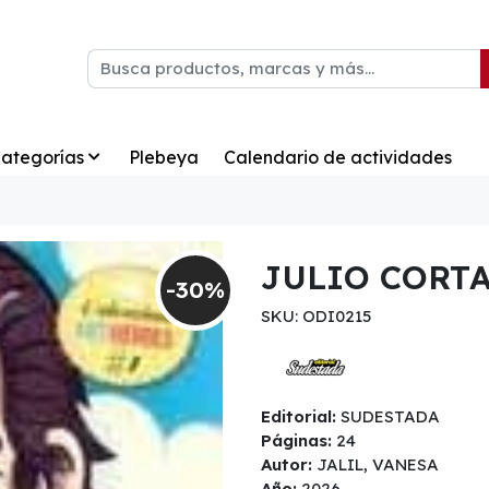
ategorías
Plebeya
Calendario de actividades
JULIO CORT
-30%
SKU: ODI0215
Editorial:
SUDESTADA
Páginas:
24
Autor:
JALIL, VANESA
Año:
2026