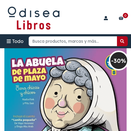
0
Todo
-30%