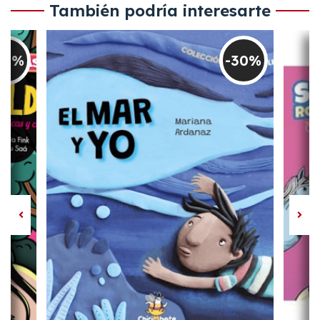
También podría interesarte
30%
-30%