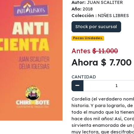
Autor:
JUAN SCALITER
Año:
2018
Colección :
NIÑES LIBRES
Stock por sucursal
Pocas Unidades.
Antes
$ 11.000
Ahora $ 7.700
CANTIDAD
Cordelia (el verdadero nomb
historia. Y para lograrlo, d
todo el mundo que la tienen
hace dos mil años! Así, Cor
sirvienta enamorada de un p
muy lectora, que descifraba 