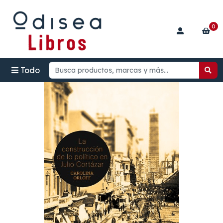
0
Todo