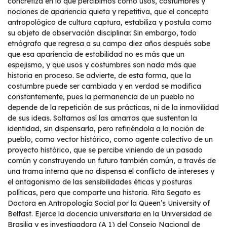
concretiza en lo que percibimos como usos, costumbres y
nociones de apariencia quieta y repetitiva, que el concepto
antropológico de cultura captura, estabiliza y postula como
su objeto de observación disciplinar. Sin embargo, todo
etnógrafo que regresa a su campo diez años después sabe
que esa apariencia de estabilidad no es más que un
espejismo, y que usos y costumbres son nada más que
historia en proceso. Se advierte, de esta forma, que la
costumbre puede ser cambiada y en verdad se modifica
constantemente, pues la permanencia de un pueblo no
depende de la repetición de sus prácticas, ni de la inmovilidad
de sus ideas. Soltamos así las amarras que sustentan la
identidad, sin dispensarla, pero refiriéndola a la noción de
pueblo, como vector histórico, como agente colectivo de un
proyecto histórico, que se percibe viniendo de un pasado
común y construyendo un futuro también común, a través de
una trama interna que no dispensa el conflicto de intereses y
el antagonismo de las sensibilidades éticas y posturas
políticas, pero que comparte una historia. Rita Segato es
Doctora en Antropología Social por la Queen’s University of
Belfast. Ejerce la docencia universitaria en la Universidad de
Brasilia y es investigadora (A 1) del Consejo Nacional de