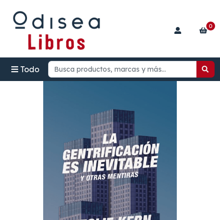
0
Todo