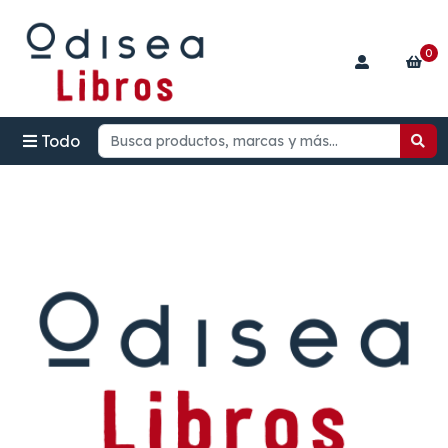
0
Todo