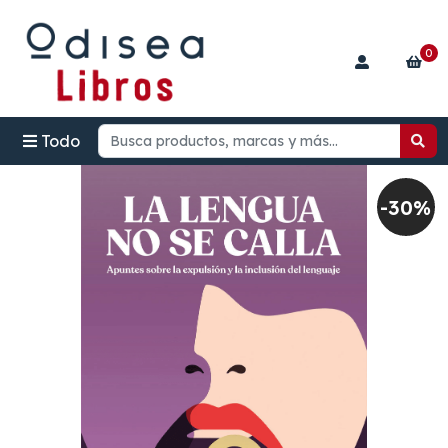
0
Todo
-30%