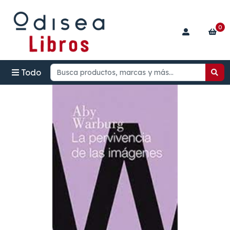
0
Todo