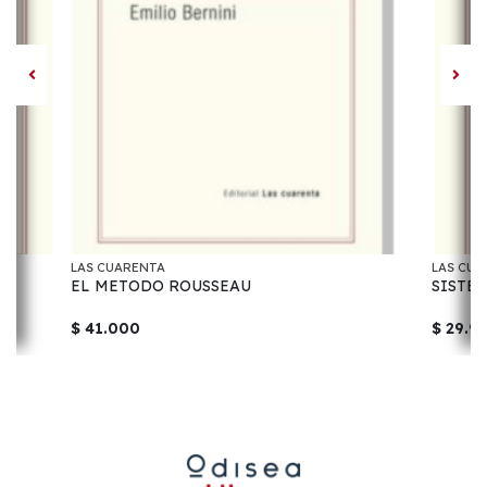
LAS CUARENTA
LAS CUA
EL METODO ROUSSEAU
SISTE
$ 41.000
$ 29.9