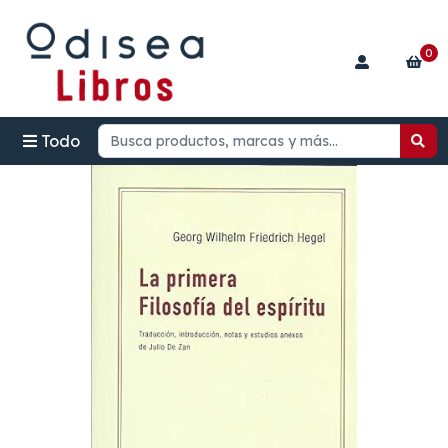
0
Todo