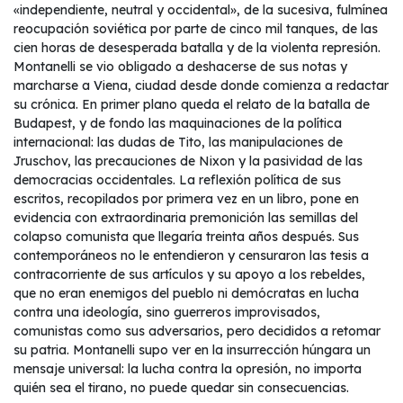
«independiente, neutral y occidental», de la sucesiva, fulmínea
reocupación soviética por parte de cinco mil tanques, de las
cien horas de desesperada batalla y de la violenta represión.
Montanelli se vio obligado a deshacerse de sus notas y
marcharse a Viena, ciudad desde donde comienza a redactar
su crónica. En primer plano queda el relato de la batalla de
Budapest, y de fondo las maquinaciones de la política
internacional: las dudas de Tito, las manipulaciones de
Jruschov, las precauciones de Nixon y la pasividad de las
democracias occidentales. La reflexión política de sus
escritos, recopilados por primera vez en un libro, pone en
evidencia con extraordinaria premonición las semillas del
colapso comunista que llegaría treinta años después. Sus
contemporáneos no le entendieron y censuraron las tesis a
contracorriente de sus artículos y su apoyo a los rebeldes,
que no eran enemigos del pueblo ni demócratas en lucha
contra una ideología, sino guerreros improvisados,
comunistas como sus adversarios, pero decididos a retomar
su patria. Montanelli supo ver en la insurrección húngara un
mensaje universal: la lucha contra la opresión, no importa
quién sea el tirano, no puede quedar sin consecuencias.