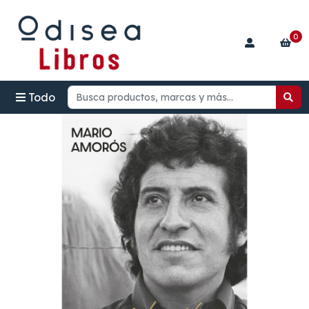
0
Todo