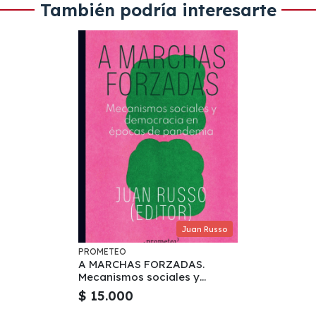
También podría interesarte
Juan Russo
PROMETEO
A MARCHAS FORZADAS.
Mecanismos sociales y
democracia en epocas de
$ 15.000
pandemia