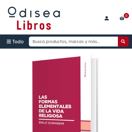
0
Todo