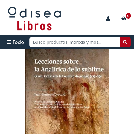
0
Todo