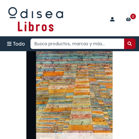
0
Todo