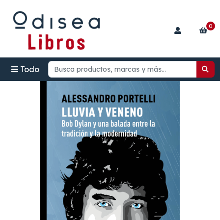
0
Todo