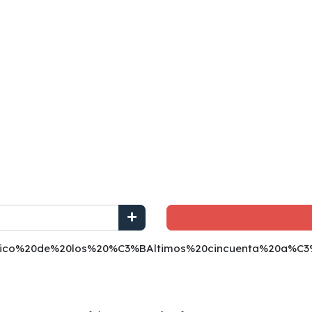
1nico%20de%20los%20%C3%BAltimos%20cincuenta%20a%C