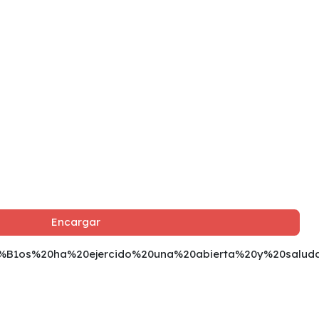
Encargar
3%B1os%20ha%20ejercido%20una%20abierta%20y%20salu