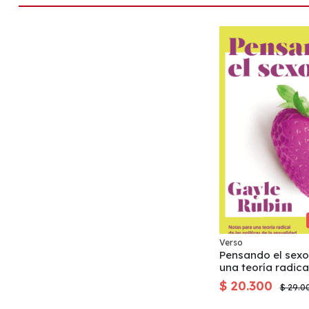
Verso
Pensando el sexo
una teoría radica
sexualidad
$ 20.300
$ 29.0