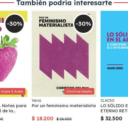
También podría interesarte
-30%
-30%
Gayle S. Rubin
Christine Delphy
Verso
CLACSO
. Notas para
Por un feminismo materialista
LO SÓLIDO EN
l de la
ETERNO RET
CRÍTICA MA
$ 18.200
$ 32.500
00
$ 26.000