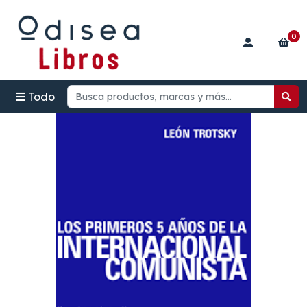
0
Todo