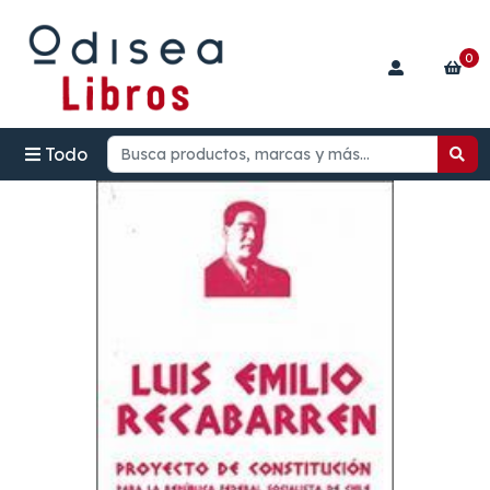
0
Todo