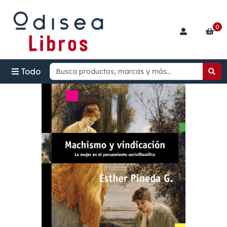
0
Todo