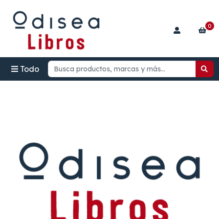
0
Todo