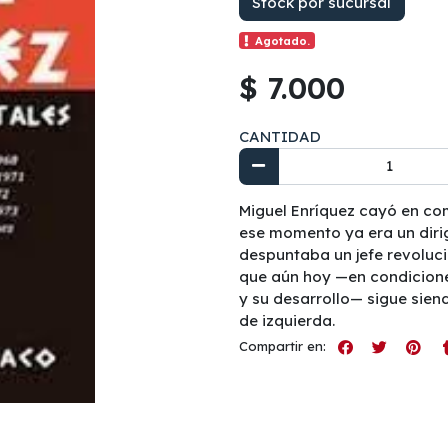
Stock por sucursal
Agotado.
$ 7.000
CANTIDAD
Miguel Enríquez cayó en com
ese momento ya era un dirig
despuntaba un jefe revoluci
que aún hoy —en condiciones
y su desarrollo— sigue sien
de izquierda.
Compartir en: