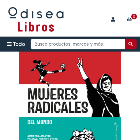
0
Todo