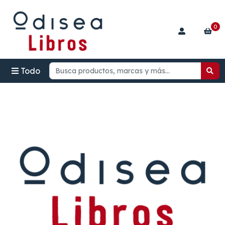
0
Todo