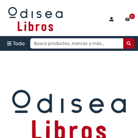
0
Todo