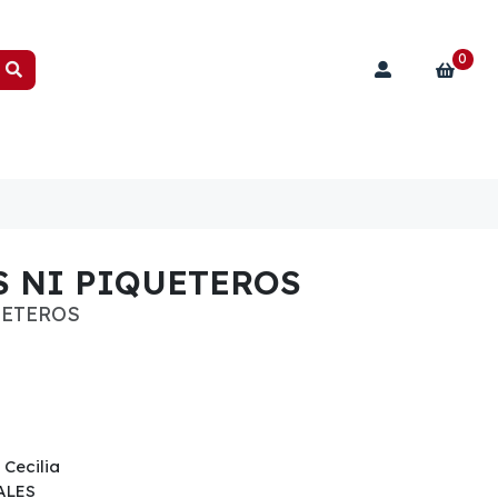
0
S NI PIQUETEROS
UETEROS
 Cecilia
ALES