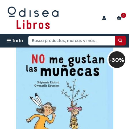
0
Todo
-30%