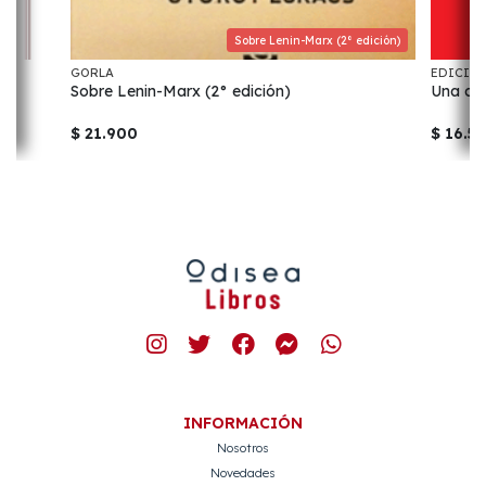
Sobre Lenin-Marx (2° edición)
GORLA
EDICIO
Sobre Lenin-Marx (2° edición)
Una cli
$ 21.900
$ 16.5
INFORMACIÓN
Nosotros
Novedades