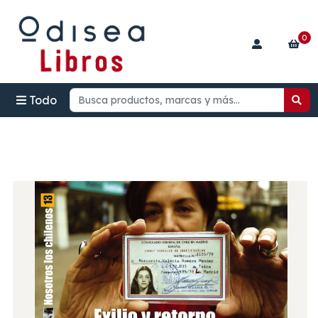
0
Todo