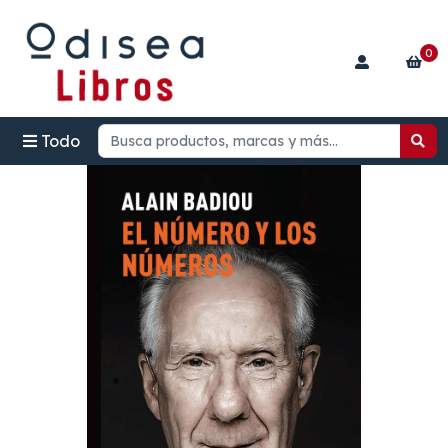
0
Todo