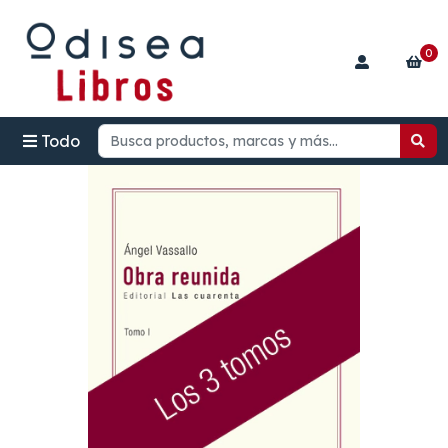
0
Todo