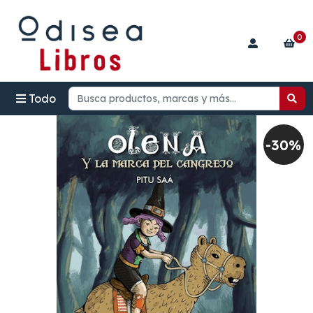
0
Todo
-30%