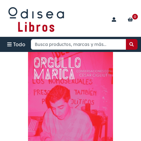
0
Todo