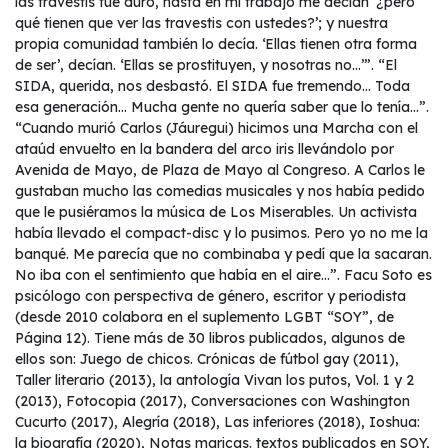
las travestis fue duro, hasta en mi trabajo me decían ‘¿pero
qué tienen que ver las travestis con ustedes?’; y nuestra
propia comunidad también lo decía. ‘Ellas tienen otra forma
de ser’, decían. ‘Ellas se prostituyen, y nosotras no…’”. “El
SIDA, querida, nos desbastó. El SIDA fue tremendo… Toda
esa generación… Mucha gente no quería saber que lo tenía…”.
“Cuando murió Carlos (Jáuregui) hicimos una Marcha con el
ataúd envuelto en la bandera del arco iris llevándolo por
Avenida de Mayo, de Plaza de Mayo al Congreso. A Carlos le
gustaban mucho las comedias musicales y nos había pedido
que le pusiéramos la música de Los Miserables. Un activista
había llevado el compact-disc y lo pusimos. Pero yo no me la
banqué. Me parecía que no combinaba y pedí que la sacaran.
No iba con el sentimiento que había en el aire…”. Facu Soto es
psicólogo con perspectiva de género, escritor y periodista
(desde 2010 colabora en el suplemento LGBT “SOY”, de
Página 12). Tiene más de 30 libros publicados, algunos de
ellos son: Juego de chicos. Crónicas de fútbol gay (2011),
Taller literario (2013), la antología Vivan los putos, Vol. 1 y 2
(2013), Fotocopia (2017), Conversaciones con Washington
Cucurto (2017), Alegría (2018), Las inferiores (2018), Ioshua:
la biografía (2020), Notas maricas. textos publicados en SOY,