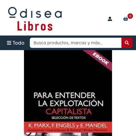
0
Todo