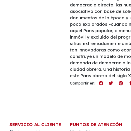
democracia directa, las nu
asociativo con base de sol
documentos de la época y u
poco explorados –cuando no
aquel París popular, a men
inmóvil y excluido del prog
sitios extremadamente diná
tan innovadoras como econ
construye un modelo de mo
demanda de democracia local
ciudad obrera. Una historia
este París obrero del siglo X
Compartir en:
N
SERVICIO AL CLIENTE
PUNTOS DE ATENCIÓN