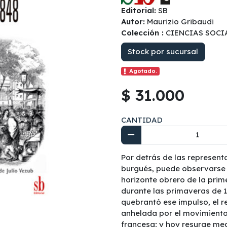
Editorial:
SB
Autor:
Maurizio Gribaudi
Colección :
CIENCIAS SOCI
Stock por sucursal
Agotado.
$ 31.000
CANTIDAD
Por detrás de las represent
burgués, puede observarse 
horizonte obrero de la prim
durante las primaveras de 1
quebrantó ese impulso, el 
anhelada por el movimiento 
francesa; y hoy resurge me