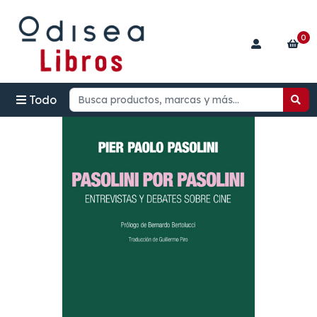
0
Todo