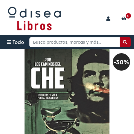
0
Todo
-30%