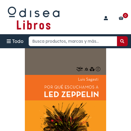
0
Todo