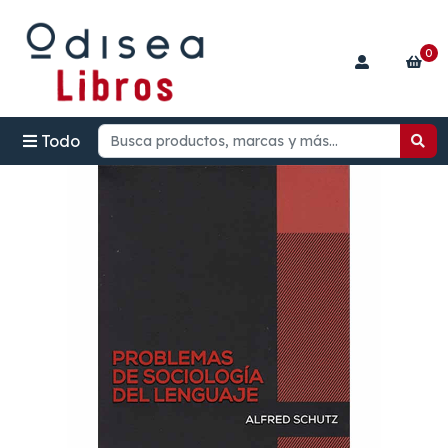
0
Todo