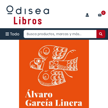
0
Todo