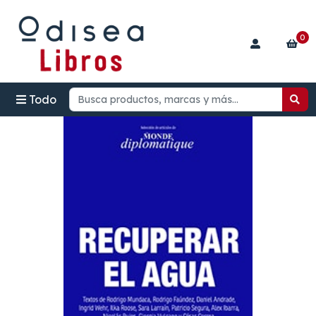
0
Todo