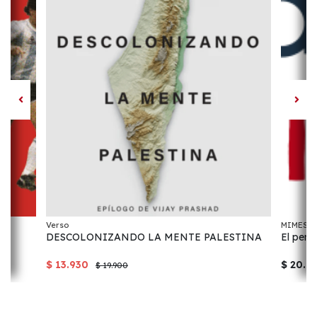
Verso
MIMESIS
DESCOLONIZANDO LA MENTE PALESTINA
El pens
$ 13.930
$ 20.0
$ 19.900