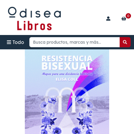
0
Todo