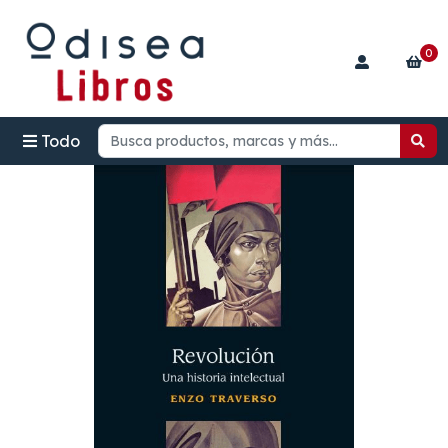
0
Todo